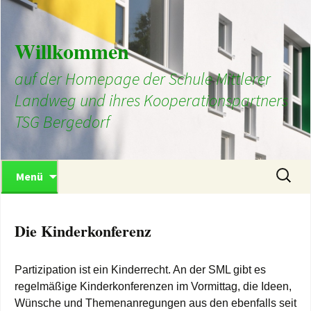
Zum
Inhalt
springen
Willkommen
auf der Homepage der Schule Mittlerer
Landweg und ihres Kooperationspartners
TSG Bergedorf
Suchen
Menü
nach:
Die Kinderkonferenz
Partizipation ist ein Kinderrecht. An der SML gibt es
regelmäßige Kinderkonferenzen im Vormittag, die Ideen,
Wünsche und Themenanregungen aus den ebenfalls seit